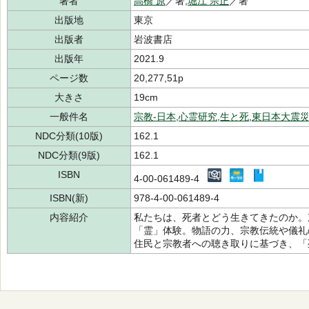
著者
高橋 原
／著,
堀江 宗正
／著
出版地
東京
出版者
岩波書店
出版年
2021.9
ページ数
20,277,51p
大きさ
19cm
一般件名
宗教-日本
,
心霊研究
,
生と死
,
東日本大震災(
NDC分類(10版)
162.1
NDC分類(9版)
162.1
ISBN
4-00-061489-4
ISBN(新)
978-4-00-061489-4
内容紹介
私たちは、死者とどう生きてきたのか。
「霊」体験。物語の力、宗教伝統や儀礼
住民と宗教者への聴き取りに基づき、「