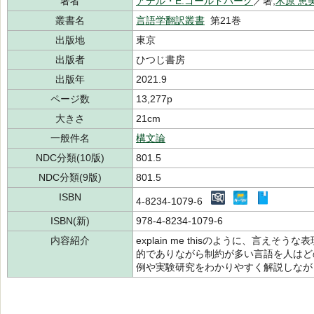
著者
アデル・E.ゴールドバーグ
／著,
木原 恵
叢書名
言語学翻訳叢書
第21巻
出版地
東京
出版者
ひつじ書房
出版年
2021.9
ページ数
13,277p
大きさ
21cm
一般件名
構文論
NDC分類(10版)
801.5
NDC分類(9版)
801.5
ISBN
4-8234-1079-6
ISBN(新)
978-4-8234-1079-6
内容紹介
explain me thisのように、言え
的でありながら制約が多い言語を人はど
例や実験研究をわかりやすく解説しなが