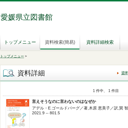
愛媛県立図書館
トップメニュー
資料検索(簡易)
資料詳細検索
トップメニュー
>
資料詳細
資
1 件中、 1 件目
言えそうなのに言わないのはなぜか
アデル・E.ゴールドバーグ／著,木原 恵美子／訳,巽 智子
2021.9 -- 801.5