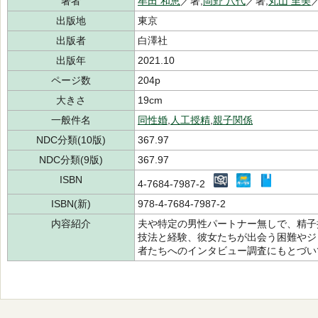
著者
牟田 和恵
／著,
岡野 八代
／著,
丸山 里美
出版地
東京
出版者
白澤社
出版年
2021.10
ページ数
204p
大きさ
19cm
一般件名
同性婚
,
人工授精
,
親子関係
NDC分類(10版)
367.97
NDC分類(9版)
367.97
ISBN
4-7684-7987-2
ISBN(新)
978-4-7684-7987-2
内容紹介
夫や特定の男性パートナー無しで、精子
技法と経験、彼女たちが出会う困難やジ
者たちへのインタビュー調査にもとづい