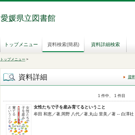
愛媛県立図書館
トップメニュー
資料検索(簡易)
資料詳細検索
トップメニュー
>
資料詳細
資
1 件中、 1 件目
女性たちで子を産み育てるということ
牟田 和恵／著,岡野 八代／著,丸山 里美／著 -- 白澤社 -- 20