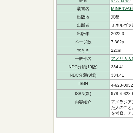
著者
野入 直美
叢書名
MINERV
出版地
京都
出版者
ミネルヴァ
出版年
2022.3
ページ数
7,362p
大きさ
22cm
一般件名
アメリカ人
NDC分類(10版)
334.41
NDC分類(9版)
334.41
ISBN
4-623-09
ISBN(新)
978-4-623-
内容紹介
アメラジア
た人のこと
を考察。ア