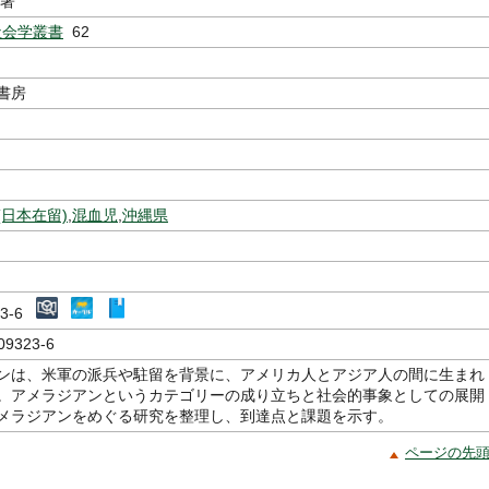
／著
A社会学叢書
62
書房
(日本在留)
,
混血児
,
沖縄県
323-6
09323-6
ンは、米軍の派兵や駐留を背景に、アメリカ人とアジア人の間に生まれ
。アメラジアンというカテゴリーの成り立ちと社会的事象としての展開
メラジアンをめぐる研究を整理し、到達点と課題を示す。
ページの先