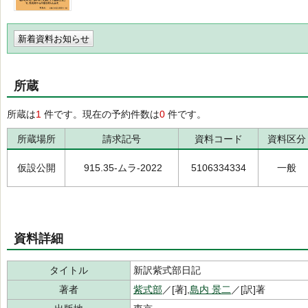
新着資料お知らせ
所蔵
所蔵は
1
件です。現在の予約件数は
0
件です。
所蔵場所
請求記号
資料コード
資料区分
仮設公開
915.35-ムラ-2022
5106334334
一般
資料詳細
タイトル
新訳紫式部日記
著者
紫式部
／[著],
島内 景二
／[訳]著