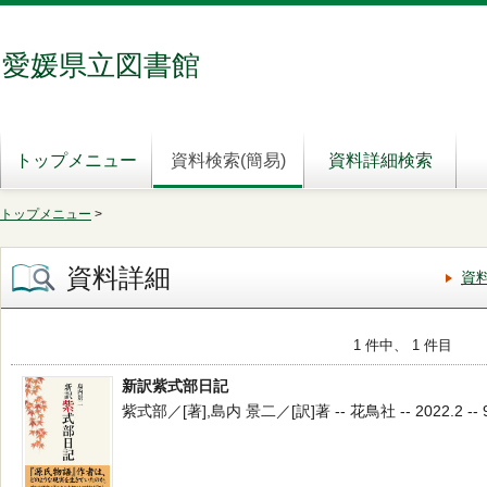
愛媛県立図書館
トップメニュー
資料検索(簡易)
資料詳細検索
トップメニュー
>
資料詳細
資
1 件中、 1 件目
新訳紫式部日記
紫式部／[著],島内 景二／[訳]著 -- 花鳥社 -- 2022.2 -- 9