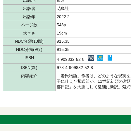
出版地
東京
出版者
花鳥社
出版年
2022.2
ページ数
543p
大きさ
19cm
NDC分類(10版)
915.35
NDC分類(9版)
915.35
ISBN
4-909832-52-8
ISBN(新)
978-4-909832-52-8
内容紹介
「源氏物語」作者は、どのような現実を
子に仕えた紫式部が、11世紀初頭の宮
部日記」を大胆にして繊細に新訳。紫式