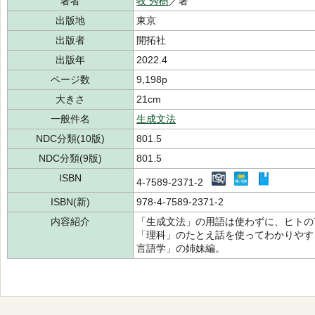
著者
牧 秀樹
／著
出版地
東京
出版者
開拓社
出版年
2022.4
ページ数
9,198p
大きさ
21cm
一般件名
生成文法
NDC分類(10版)
801.5
NDC分類(9版)
801.5
ISBN
4-7589-2371-2
ISBN(新)
978-4-7589-2371-2
内容紹介
「生成文法」の用語は使わずに、ヒトの
「理科」のたとえ話を使ってわかりやす
言語学」の姉妹編。