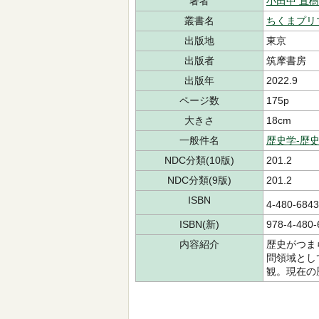
著者
小田中 直樹
叢書名
ちくまプリ
出版地
東京
出版者
筑摩書房
出版年
2022.9
ページ数
175p
大きさ
18cm
一般件名
歴史学-歴
NDC分類(10版)
201.2
NDC分類(9版)
201.2
ISBN
4-480-68
ISBN(新)
978-4-480-
内容紹介
歴史がつま
問領域とし
観。現在の