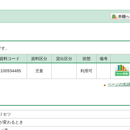
本棚へ
です。
資料コード
資料区分
貸出区分
状態
備考
6100934485
児童
利用可
ページの先
リセツ
が変わるとき