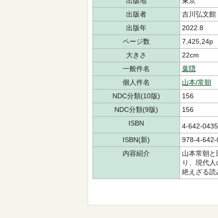
出版地
東京
出版者
吉川弘文館
出版年
2022.8
ページ数
7,425,24p
大きさ
22cm
一般件名
葉隠
個人件名
山本/常朝
NDC分類(10版)
156
NDC分類(9版)
156
ISBN
4-642-04
ISBN(新)
978-4-642-
内容紹介
山本常朝と
り、現代人
絶えざる読