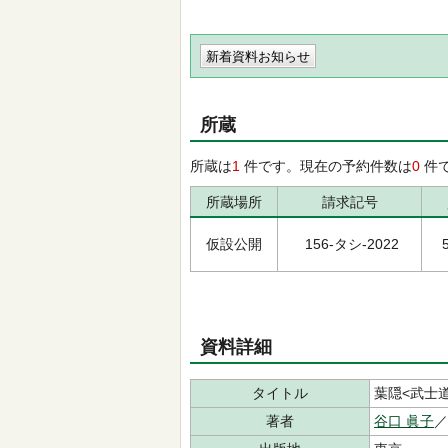
新着資料お知らせ
所蔵
所蔵は
1
件です。現在の予約件数は
0
件
所蔵場所
請求記号
仮設公開
156-タシ-2022
資料詳細
タイトル
葉隠<武士
著者
谷口 眞子