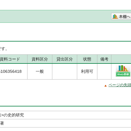
本棚へ
です。
資料コード
資料区分
貸出区分
状態
備考
5106356418
一般
利用可
ページの先
道>の史的研究
／著