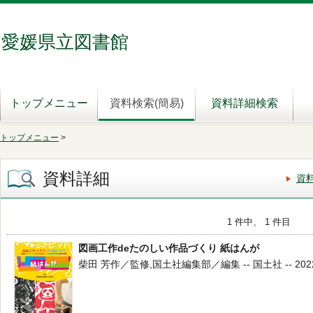
愛媛県立図書館
トップメニュー
資料検索(簡易)
資料詳細検索
トップメニュー
>
資料詳細
資
1 件中、 1 件目
図画工作deたのしい作品づくり 紙はんが
柴田 芳作／監修,国土社編集部／編集 -- 国土社 -- 2022.1