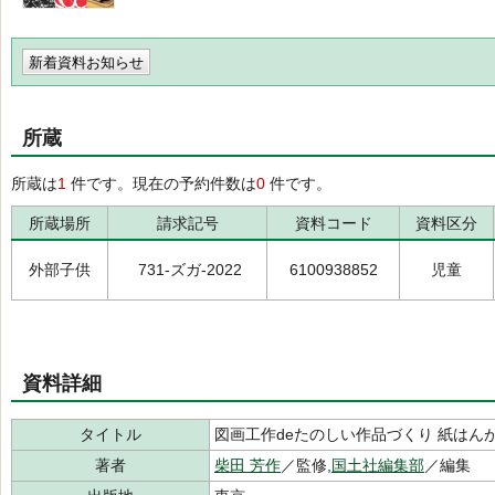
新着資料お知らせ
所蔵
所蔵は
1
件です。現在の予約件数は
0
件です。
所蔵場所
請求記号
資料コード
資料区分
外部子供
731-ズガ-2022
6100938852
児童
資料詳細
タイトル
図画工作deたのしい作品づくり 紙はん
著者
柴田 芳作
／監修,
国土社編集部
／編集