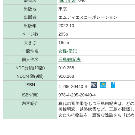
叢書名
MdN新書
040
出版地
東京
出版者
エムディエヌコーポレーション
出版年
2022.10
ページ数
295p
大きさ
18cm
一般件名
女性-伝記
個人件名
三島/由紀夫
NDC分類(10版)
910.268
NDC分類(9版)
910.268
ISBN
4-295-20440-4
ISBN(新)
978-4-295-20440-4
内容紹介
稀代の審美眼をもつ三島由紀夫は、どの
美輪明宏、越路吹雪など、三島が憧憬し
女たちの物語を、豊富な逸話をちりばめ