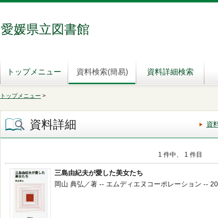
愛媛県立図書館
トップメニュー
資料検索(簡易)
資料詳細検索
トップメニュー
>
資料詳細
資
1 件中、 1 件目
三島由紀夫が愛した美女たち
岡山 典弘／著 -- エムディエヌコーポレーション -- 2022.1