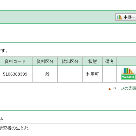
本棚へ
です。
資料コード
資料区分
貸出区分
状態
備考
5106368399
一般
利用可
ページの先
跡
研究者の生と死