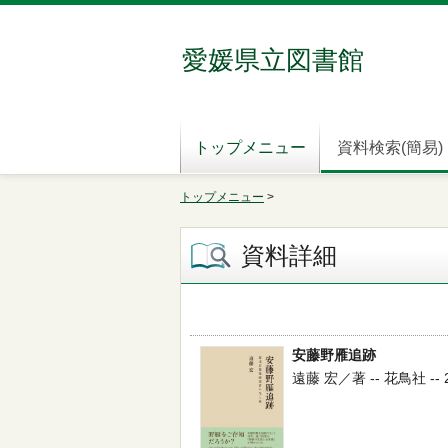
愛媛県立図書館
トップメニュー
資料検索(簡易)
トップメニュー
>
資料詳細
安藤野雁追跡
遠藤 宏／著 -- 花鳥社 -- 20