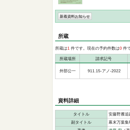
新着資料お知らせ
所蔵
所蔵は
1
件です。現在の予約件数は
0
件
所蔵場所
請求記号
外部公一
911.15-アノ-2022
資料詳細
タイトル
安藤野雁追
副タイトル
幕末万葉集