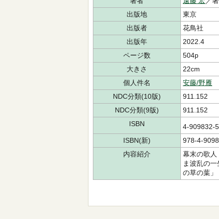
著者
遠藤 宏
／
出版地
東京
出版者
花鳥社
出版年
2022.4
ページ数
504p
大きさ
22cm
個人件名
安藤/野雁
NDC分類(10版)
911.152
NDC分類(9版)
911.152
ISBN
4-909832
ISBN(新)
978-4-9098
内容紹介
幕末の歌人
ま波乱の一
の草の葉」