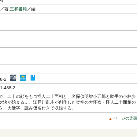
相
／著,
三和書籍
／編
488-2
1-488-2
で、二十の顔をもつ怪人二十面相と、名探偵明智小五郎と助手の小林少
対決が始まる…。江戸川乱歩が創作した架空の大怪盗・怪人二十面相の
を、大活字、読み仮名付きで収録する。
ページの先