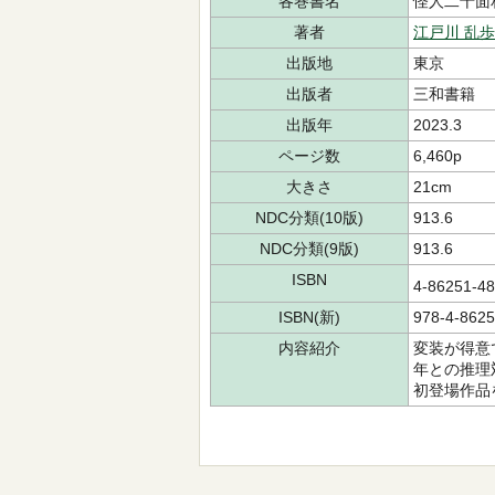
各巻書名
怪人二十面
著者
江戸川 乱歩
出版地
東京
出版者
三和書籍
出版年
2023.3
ページ数
6,460p
大きさ
21cm
NDC分類(10版)
913.6
NDC分類(9版)
913.6
ISBN
4-86251-
ISBN(新)
978-4-8625
内容紹介
変装が得意
年との推理
初登場作品