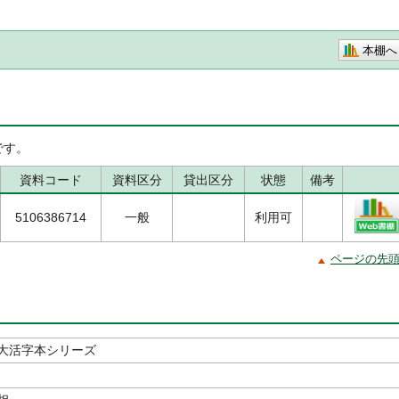
本棚へ
です。
資料コード
資料区分
貸出区分
状態
備考
5106386714
一般
利用可
ページの先
大活字本シリーズ