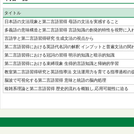
タイトル
日本語の文法現象と第二言語習得 母語の文法を実感すること
多義語の意味構造と第二言語習得 言語知識の創発的特性を視野に入
言語学と第二言語習得研究 生成文法の視点から
第二言語習得における英語代名詞の解釈 インプットと普遍文法の関
第二言語習得における冠詞の習得 明示的知識と暗示的知識
第二言語習得における束縛現象 生得的言語知識と帰納的学習
教室第二言語習得研究と英語指導法 文法運用力を育てる指導過程の
脳波で可視化する第二言語習得 意味と統語の脳内処理
複雑系理論と第二言語習得 歴史的流れを概観し,応用可能性に迫る