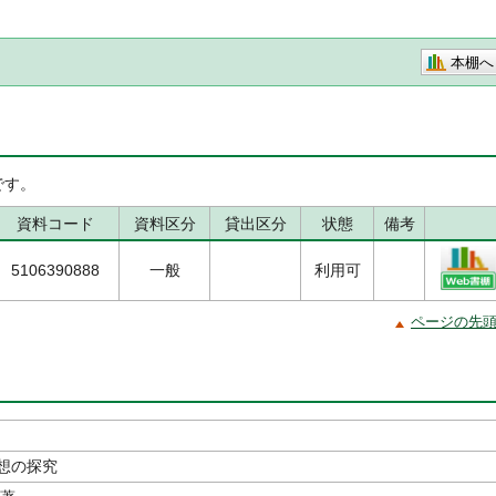
本棚へ
です。
資料コード
資料区分
貸出区分
状態
備考
5106390888
一般
利用可
ページの先
想の探究