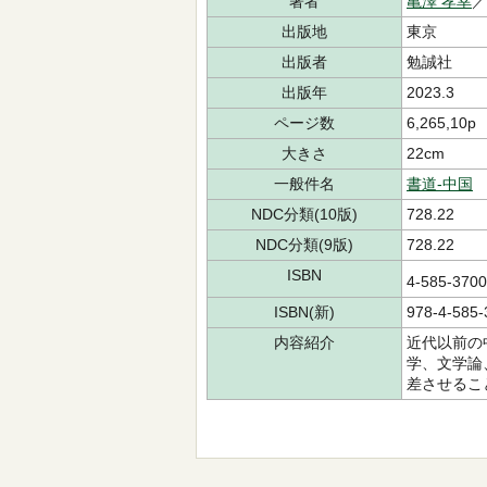
著者
亀澤 孝幸
出版地
東京
出版者
勉誠社
出版年
2023.3
ページ数
6,265,10p
大きさ
22cm
一般件名
書道-中国
NDC分類(10版)
728.22
NDC分類(9版)
728.22
ISBN
4-585-37
ISBN(新)
978-4-585-
内容紹介
近代以前の
学、文学論
差させるこ