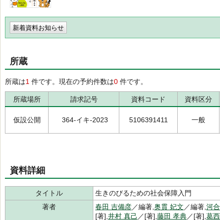
新着資料お知らせ
所蔵
所蔵は
1
件です。現在の予約件数は
0
件です。
所蔵場所
請求記号
資料コード
資料区分
仮設公開
364-イキ-2023
5106391411
一般
資料詳細
タイトル
生きのびるための社会保障入門
著者
春田 吉備彦
／編著,
奥貫 妃文
／編著,
河合
[著],
井村 真己
／[著],
藤田 孝典
／[著],
葛西