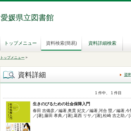
愛媛県立図書館
トップメニュー
資料検索(簡易)
資料詳細検索
トップメニュー
>
資料詳細
資
1 件中、 1 件目
生きのびるための社会保障入門
春田 吉備彦／編著,奥貫 妃文／編著,河合 塁／編著,今野
／[著],藤田 孝典／[著],葛西 リサ／[著],松崎 吉之助／[著] -