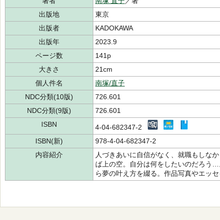
著者
南塚 直子
／著
出版地
東京
出版者
KADOKAWA
出版年
2023.9
ページ数
141p
大きさ
21cm
個人件名
南塚/直子
NDC分類(10版)
726.601
NDC分類(9版)
726.601
ISBN
4-04-682347-2
ISBN(新)
978-4-04-682347-2
内容紹介
人づきあいに自信がなく、就職もしなか
ば上の空。自分は何をしたいのだろう…
ら夢の叶え方を綴る。作品写真やエッセ