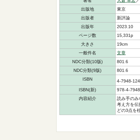
著者
大倉 幸宏
出版地
東京
出版者
新評論
出版年
2023.10
ページ数
15,331p
大きさ
19cm
一般件名
文章
NDC分類(10版)
801.6
NDC分類(9版)
801.6
ISBN
4-7948-1
ISBN(新)
978-4-7948
内容紹介
読み手のみ
考え方を伝
どの3点を