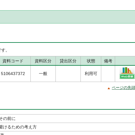
です。
資料コード
資料区分
貸出区分
状態
備考
5106437372
一般
利用可
ページの先
その前に
避けるための考え方