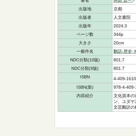
著者
阿部 賢一
出版地
京都
出版者
人文書院
出版年
2024.3
ページ数
344p
大きさ
20cm
一般件名
翻訳-歴史
,
NDC分類(10版)
801.7
NDC分類(9版)
801.7
ISBN
4-409-16
ISBN(新)
978-4-409-
内容紹介
文化資本の
ン、ユダヤ
文芸翻訳の