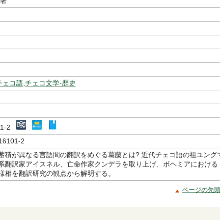
／著
チェコ語
,
チェコ文学-歴史
101-2
16101-2
蓄積が異なる言語間の翻訳をめぐる葛藤とは? 近代チェコ語の祖ユング
系翻訳家アイスネル、亡命作家クンデラを取り上げ、ボヘミアにおける
様相を翻訳研究の観点から解明する。
ページの先