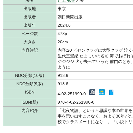
著者
川上 弘美
／著
出版地
東京
出版者
朝日新聞出版
出版年
2024.6
ページ数
473p
大きさ
20cm
内容注記
内容:20 ビゼンクラゲは大型クラゲ 泣
生代三畳紀 たましいの名前 海でおぼれ
ジジジジ 犬が去っていった 前門のとら
ように
NDC分類(10版)
913.6
NDC分類(9版)
913.6
ISBN
4-02-251990-0
ISBN(新)
978-4-02-251990-0
内容紹介
「七夜物語」という不思議な本の世界を
事を思い出すことなく、およそ30年が
校でクラスメートになり…。『小説トリ