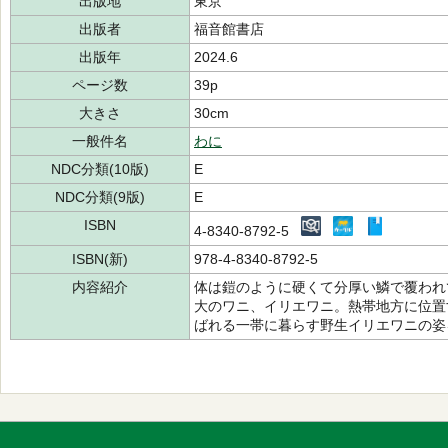
出版地
東京
出版者
福音館書店
出版年
2024.6
ページ数
39p
大きさ
30cm
一般件名
わに
NDC分類(10版)
E
NDC分類(9版)
E
ISBN
4-8340-8792-5
ISBN(新)
978-4-8340-8792-5
内容紹介
体は鎧のように硬くて分厚い鱗で覆われ
大のワニ、イリエワニ。熱帯地方に位置
ばれる一帯に暮らす野生イリエワニの姿