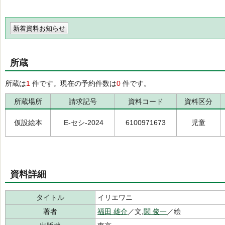
新着資料お知らせ
所蔵
所蔵は
1
件です。現在の予約件数は
0
件です。
所蔵場所
請求記号
資料コード
資料区分
仮設絵本
E-セシ-2024
6100971673
児童
資料詳細
タイトル
イリエワニ
著者
福田 雄介
／文,
関 俊一
／絵