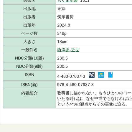
叢書名
ちくま新書
1811
出版地
東京
出版者
筑摩書房
出版年
2024.8
ページ数
349p
大きさ
18cm
一般件名
西洋史-近世
NDC分類(10版)
230.5
NDC分類(9版)
230.5
ISBN
4-480-07637-3
ISBN(新)
978-4-480-07637-3
内容紹介
教科書に描かれない、もうひとつのヨー
いたる時代は、なぜ中世でもなければ近
という4つの観点からその実像に迫る。