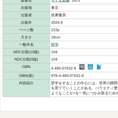
叢書名
ちくま新書
1813
出版地
東京
出版者
筑摩書房
出版年
2024.8
ページ数
222p
大きさ
18cm
一般件名
哲学
NDC分類(10版)
104
NDC分類(9版)
104
ISBN
4-480-07632-8
ISBN(新)
978-4-480-07632-8
内容紹介
哲学をすることの中心には、世界の隙間
を育てていくことがある。バラエティ豊
ようなことか>を一気につかみ取るため