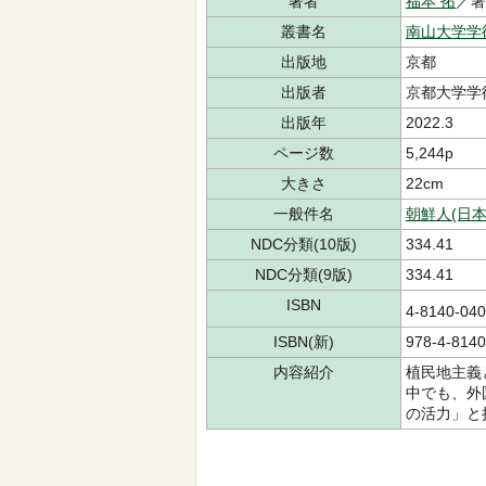
著者
福本 拓
／
叢書名
南山大学学
出版地
京都
出版者
京都大学学
出版年
2022.3
ページ数
5,244p
大きさ
22cm
一般件名
朝鮮人(日本
NDC分類(10版)
334.41
NDC分類(9版)
334.41
ISBN
4-8140-0
ISBN(新)
978-4-8140
内容紹介
植民地主義
中でも、外
の活力」と