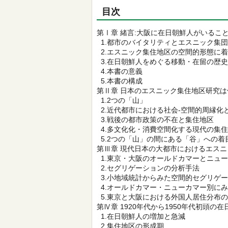
目次
第Ⅰ章 緒言:大阪に在日朝鮮人がいるこ
1.都市のバイタリティとエスニック集団
2.エスニック集住地区の空間的形態に
3.在日朝鮮人をめぐる移動・在留の歴
4.本書の意義
5.本書の構成
第Ⅱ章 日本のエスニック集住地区研究
1.2つの「山」
2.近代都市における社会-空間的周縁化
3.戦後の都市政策の不在と集住地区
4.多文化化・消費空間化する現代の集
5.2つの「山」の間にある「谷」への着
第Ⅲ章 現代日本の大都市におけるエス
1.東京・大阪のオールドカマーとニュ
2.セグリゲーションの分析手法
3.小地域統計からみた空間的セグリゲ
4.オールドカマー・ニューカマー別に
5.東京と大阪における外国人居住分布
第Ⅳ章 1920年代から1950年代初頭の
1.在日朝鮮人の増加と急減
2.集住地区の形成期