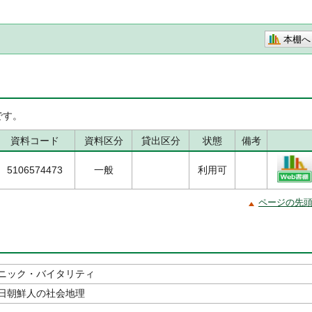
本棚へ
です。
資料コード
資料区分
貸出区分
状態
備考
5106574473
一般
利用可
ページの先
ニック・バイタリティ
日朝鮮人の社会地理