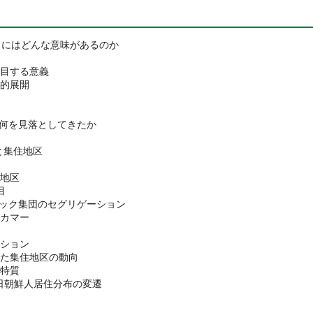
とにはどんな意味があるのか
着目する意義
史的展開
は何を見落としてきたか
と集住地区
住地区
目
ニック集団のセグリゲーション
ーカマー
ーション
みた集住地区の動向
の特質
在日朝鮮人居住分布の変遷