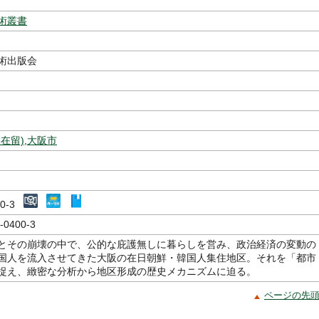
著
術叢書
術出版会
在留)
,
大阪市
400-3
-0400-3
とその崩壊の中で、公的な庇護無しに暮らしを営み、政治経済の変動の
国人を流入させてきた大阪の在日朝鮮・韓国人集住地区。それを「都市
捉え、緻密な分析から地区形成の歴史メカニズムに迫る。
ページの先