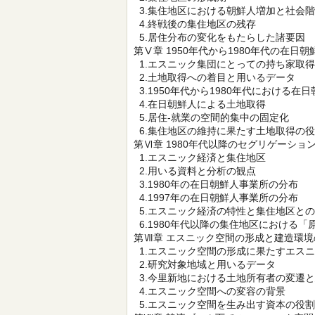
3.集住地区における朝鮮人増加と社会
4.終戦後の集住地区の残存
5.居住分布の変化をもたらした諸要因
第Ⅴ章 1950年代から1980年代の在
1.エスニック集団にとっての持ち家取
2.土地取得への着目と用いるデータ
3.1950年代から1980年代における
4.在日朝鮮人による土地取得
5.居住-就業の空間的集中の固定化
6.集住地区の維持に果たす土地取得の
第Ⅵ章 1980年代以降のセグリゲーショ
1.エスニック経済と集住地区
2.用いる資料と分析の観点
3.1980年の在日朝鮮人事業所の分布
4.1997年の在日朝鮮人事業所の分布
5.エスニック経済の特性と集住地区と
6.1980年代以降の集住地区における「
第Ⅶ章 エスニック空間の形成と建造環境
1.エスニック空間の形成に果たすエス
2.研究対象地域と用いるデータ
3.今里新地における土地所有者の変遷
4.エスニック空間への変容の背景
5.エスニック空間を生み出す資本の役割