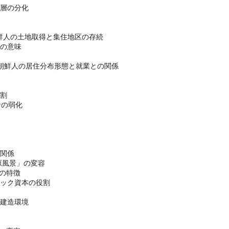
階層の分化
日朝鮮人の土地取得と集住地区の存続
得の意味
在日朝鮮人の居住分布形態と就業との関係
役割
ンの弱化
の関係
原風景」の変容
の特徴
ニック資本の役割
と建造環境