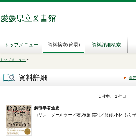
愛媛県立図書館
トップメニュー
資料検索(簡易)
資料詳細検索
トップメニュー
>
資料詳細
資
1 件中、 1 件目
解剖学者全史
コリン・ソールター／著,布施 英利／監修,小林 もり子／訳 -- 