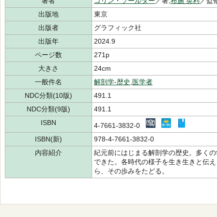
著者
コリン・ソールター
／著,
布施 英利
／監修
出版地
東京
出版者
グラフィック社
出版年
2024.9
ページ数
271p
大きさ
24cm
一般件名
解剖学-歴史
,
医学者
NDC分類(10版)
491.1
NDC分類(9版)
491.1
ISBN
4-7661-3832-0
ISBN(新)
978-4-7661-3832-0
内容紹介
紀元前にはじまる解剖学の歴史。多くの
できた。各時代の様子を生き生きと伝え
ら、その歩みをたどる。