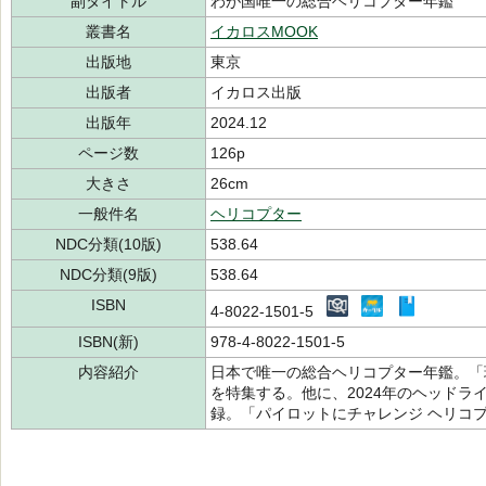
副タイトル
わが国唯一の総合ヘリコプター年鑑
叢書名
イカロスMOOK
出版地
東京
出版者
イカロス出版
出版年
2024.12
ページ数
126p
大きさ
26cm
一般件名
ヘリコプター
NDC分類(10版)
538.64
NDC分類(9版)
538.64
ISBN
4-8022-1501-5
ISBN(新)
978-4-8022-1501-5
内容紹介
日本で唯一の総合ヘリコプター年鑑。「
を特集する。他に、2024年のヘッド
録。「パイロットにチャレンジ ヘリコ