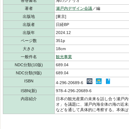
各巻書名
海のシナリオ
著者
瀬戸内デザイン会議
／編
出版地
[東京]
出版者
日経BP
出版年
2024.12
ページ数
351p
大きさ
18cm
一般件名
観光事業
NDC分類(10版)
689.04
NDC分類(9版)
689.04
ISBN
4-296-20689-6
ISBN(新)
978-4-296-20689-6
内容紹介
日本の観光産業の未来を話し合う瀬戸内
オ」を議題に、瀬戸内海全体の海の近未
などを通して具体的に考察する。本体は