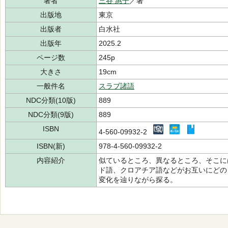
著者
三谷 惠子
／著
出版地
東京
出版者
白水社
出版年
2025.2
ページ数
245p
大きさ
19cm
一般件名
スラブ諸語
NDC分類(10版)
889
NDC分類(9版)
889
ISBN
4-560-09932-2
ISBN(新)
978-4-560-09932-2
内容紹介
似ているところ、異なるところ、そこに
ド語、クロアチア語などがお互いにどの
変化を辿りながら探る。