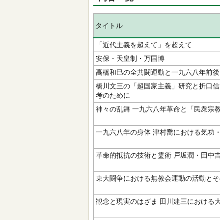
タイトル
「近代主義を超えて」を超えて
安保・天皇制・万国博
高橋和巳の全共闘運動と一九六八年前後
橋川文三の「超国家主義」研究と折口信
考のために
神々の乱舞 一九六八年革命と「民衆宗
一九六八年の身体 津村喬における気功
革命的抵抗の技術と霊術 戸坂潤・田中
東大闘争における無教会運動の活動と
観念と現実のはざま 田川建三における