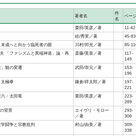
件
著者名
ペー
名
栗田/英彦／著
11-42
絓/秀実／著
45-83
 未成へと向かう臨死者の眼
川村/邦光／著
85-11
夫 「ファシズムと異端神道」論・再
斎藤/英喜／著
117-
149
教」観の変遷
武田/崇元／著
153-
196
・太極拳
鎌倉/祥太郎／著
197-
221
吉六・太田竜
栗田/英彦／著
223-
289
その背景
エイヴリ・モロー
293-
／著
308
大学闘争と宗教批判
村山/由美／著
309-
338