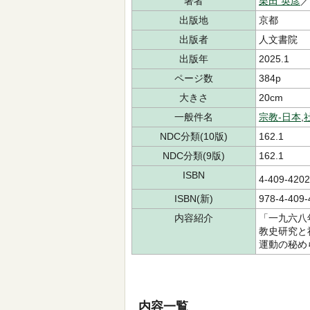
著者
栗田 英彦
出版地
京都
出版者
人文書院
出版年
2025.1
ページ数
384p
大きさ
20cm
一般件名
宗教-日本
,
NDC分類(10版)
162.1
NDC分類(9版)
162.1
ISBN
4-409-42
ISBN(新)
978-4-409-
内容紹介
「一九六八
教史研究と
運動の秘め
内容一覧