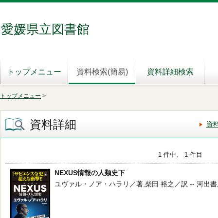
愛媛県立図書館
トップメニュー
資料検索(簡易)
資料詳細検索
トップメニュー
>
資料詳細
資
1 件中、 1 件目
NEXUS情報の人類史下
ユヴァル・ノア・ハラリ／著,柴田 裕之／訳 -- 河出書房新社 -