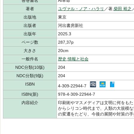
各巻書名
AI革命
著者
ユヴァル・ノア・ハラリ
／著,
柴田 裕之
出版地
東京
出版者
河出書房新社
出版年
2025.3
ページ数
287,37p
大きさ
20cm
一般件名
歴史
,
情報と社会
NDC分類(10版)
204
NDC分類(9版)
204
ISBN
4-309-22944-7
ISBN(新)
978-4-309-22944-7
内容紹介
印刷術やマスメディアは文明に何をもたら
からシリコン時代まで、人類の大規模な
の変遷をたどり、今後の展開や対策の手