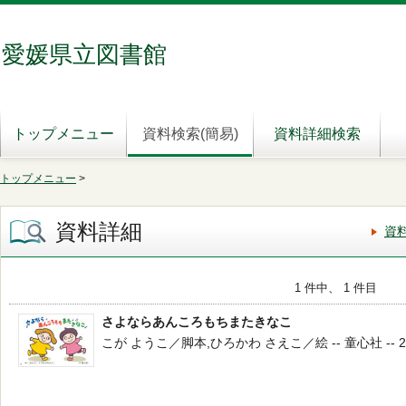
愛媛県立図書館
トップメニュー
資料検索(簡易)
資料詳細検索
トップメニュー
>
資料詳細
資
1 件中、 1 件目
さよならあんころもちまたきなこ
こが ようこ／脚本,ひろかわ さえこ／絵 -- 童心社 -- 2025