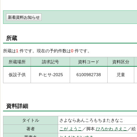
新着資料お知らせ
所蔵
所蔵は
1
件です。現在の予約件数は
0
件です。
所蔵場所
請求記号
資料コード
資料区分
仮設子供
P-ヒサ-2025
6100982738
児童
資料詳細
タイトル
さよならあんころもちまたきなこ
著者
こが ようこ
／脚本,
ひろかわ さえこ
／絵