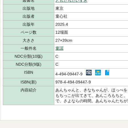
叢書名
ともだちだいすき
出版地
東京
出版者
童心社
出版年
2025.4
ページ数
12場面
大きさ
27×39cm
一般件名
童謡
NDC分類(10版)
C
NDC分類(9版)
C
ISBN
4-494-09447-9
ISBN(新)
978-4-494-09447-9
内容紹介
あんちゃんと、きなちゃんが、ほっぺを
もちっこが出てきて、あんころもちと、
で、さよならの時間。あんちゃんたちが