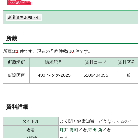
新着資料お知らせ
所蔵
所蔵は
1
件です。現在の予約件数は
0
件です。
所蔵場所
請求記号
資料コード
資料区分
仮設医療
490.4-ツタ-2025
5106494395
一般
資料詳細
タイトル
よく聞く健康知識、どうなってるの?
著者
坪井 貴司
／著,
寺田 新
／著