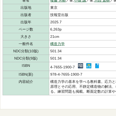
著者
後藤 芳顯
／著,
小畑 誠
／著,
川西 直樹
／著
出版地
東京
出版者
技報堂出版
出版年
2025.7
ページ数
6,263p
大きさ
21cm
一般件名
構造力学
NDC分類(10版)
501.34
NDC分類(9版)
501.34
ISBN
4-7655-1900-7
ISBN(新)
978-4-7655-1900-7
内容紹介
構造力学の基本を学べる教科書。応力と
原理とその応用、不静定構造物の解法、
る。練習問題も掲載。断面定数の計算や