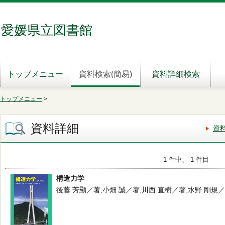
愛媛県立図書館
トップメニュー
資料検索(簡易)
資料詳細検索
トップメニュー
>
資料詳細
資
1 件中、 1 件目
構造力学
後藤 芳顯／著,小畑 誠／著,川西 直樹／著,水野 剛規／著 -- 技