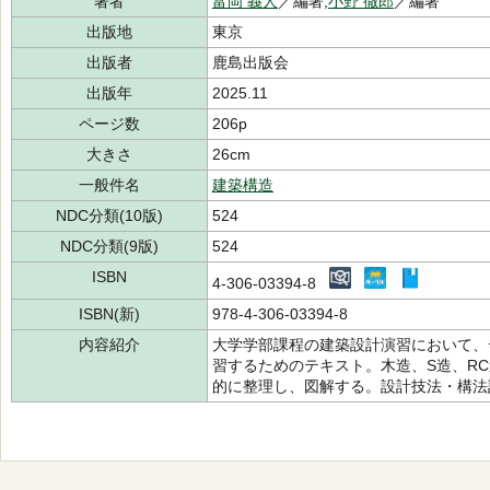
著者
富岡 義人
／編著,
小野 徹郎
／編著
出版地
東京
出版者
鹿島出版会
出版年
2025.11
ページ数
206p
大きさ
26cm
一般件名
建築構造
NDC分類(10版)
524
NDC分類(9版)
524
ISBN
4-306-03394-8
ISBN(新)
978-4-306-03394-8
内容紹介
大学学部課程の建築設計演習において、
習するためのテキスト。木造、S造、R
的に整理し、図解する。設計技法・構法