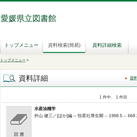
愛媛県立図書館
トップメニュー
資料検索(簡易)
資料詳細検索
トップメニュー
>
資料詳細
資
1 件中、 1 件目
水産油糧学
外山 健三／[ほか]編 -- 恒星社厚生閣 -- 1988.5 -- 668.