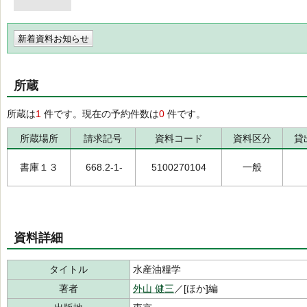
新着資料お知らせ
所蔵
所蔵は
1
件です。現在の予約件数は
0
件です。
所蔵場所
請求記号
資料コード
資料区分
貸
書庫１３
668.2-1-
5100270104
一般
資料詳細
タイトル
水産油糧学
著者
外山 健三
／[ほか]編